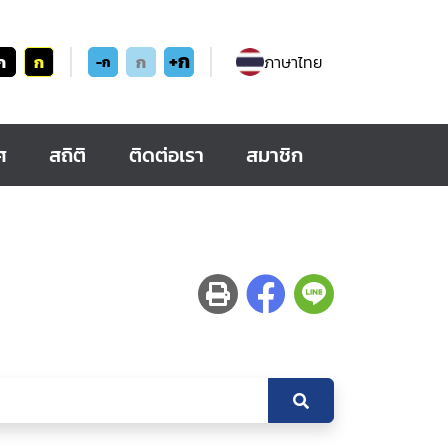
+ก
ก
ก
ก
ภาษาไทย
-ก
ศ
สถิติ
ติดต่อเรา
สมาชิก