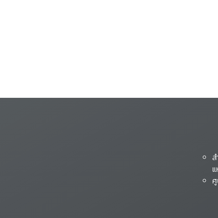
ส
แ
ศ