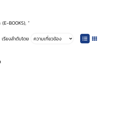
ุ๊ก (E-BOOKS), ”
เรียงลำดับโดย
ล