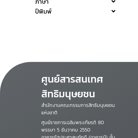
ภาษา
ปีพิมพ์
ศูนย์สารสนเทศ
สิทธิมนุษยชน
สำนักงานคณะกรรมการสิทธิมนุษยชน
แห่งชาติ
ศูนย์ราชการเฉลิมพระเกียรติ 80
พรรษา 5 ธันวาคม 2550
อาคารรัฐประศาสนภักดี (อาคารบี) ชั้น