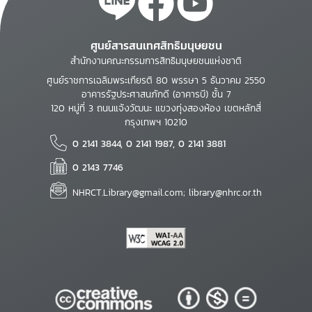
ศูนย์สารสนเทศสิทธิมนุษยชน
สำนักงานคณะกรรมการสิทธิมนุษยชนแห่งชาติ
ศูนย์ราชการเฉลิมพระเกียรติ 80 พรรษา 5 ธันวาคม 2550
อาคารรัฐประศาสนภักดี (อาคารบี) ชั้น 7
120 หมู่ที่ 3 ถนนแจ้งวัฒนะ แขวงทุ่งสองห้อง เขตหลักสี่
กรุงเทพฯ 10210
0 2141 3844, 0 2141 1987, 0 2141 3881
0 2143 7746
NHRCT.Library@gmail.com; library@nhrc.or.th