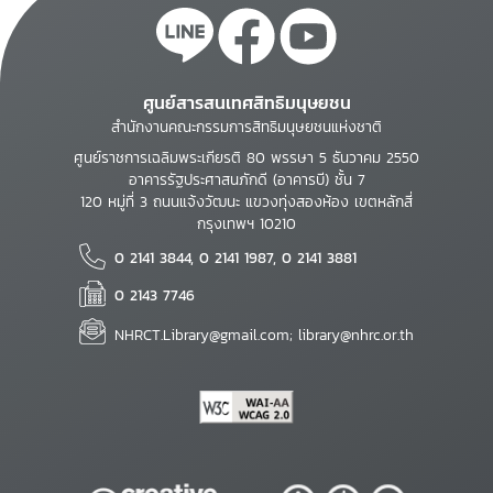
ศูนย์สารสนเทศสิทธิมนุษยชน
สำนักงานคณะกรรมการสิทธิมนุษยชนแห่งชาติ
ศูนย์ราชการเฉลิมพระเกียรติ 80 พรรษา 5 ธันวาคม 2550
อาคารรัฐประศาสนภักดี (อาคารบี) ชั้น 7
120 หมู่ที่ 3 ถนนแจ้งวัฒนะ แขวงทุ่งสองห้อง เขตหลักสี่
กรุงเทพฯ 10210
0 2141 3844, 0 2141 1987, 0 2141 3881
0 2143 7746
NHRCT.Library@gmail.com; library@nhrc.or.th