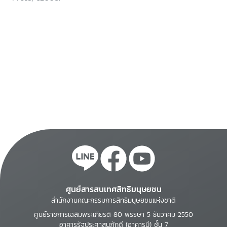
ศูนย์สารสนเทศสิทธิมนุษยชน
สำนักงานคณะกรรมการสิทธิมนุษยชนแห่งชาติ
ศูนย์ราชการเฉลิมพระเกียรติ 80 พรรษา 5 ธันวาคม 2550
อาคารรัฐประศาสนภักดี (อาคารบี) ชั้น 7