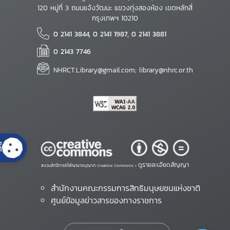
120 หมู่ที่ 3 ถนนแจ้งวัฒนะ แขวงทุ่งสองห้อง เขตหลักสี่
กรุงเทพฯ 10210
0 2141 3844, 0 2141 1987, 0 2141 3881
0 2143 7746
NHRCT.Library@gmail.com; library@nhrc.or.th
้
ดูรายละเอียดสัญญา
สงวนสิทธิ์ภายใต้สัญญาอนุญาต Creative Commons •
สำนักงานคณะกรรมการสิทธิมนุษยชนแห่งชาติ
ศูนย์ข้อมูลข่าวสารของทางราชการ