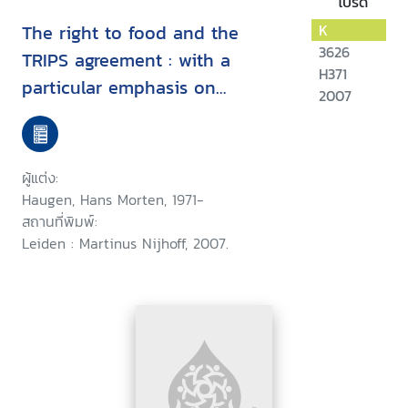
โปรด
The right to food and the
K
3626
TRIPS agreement : with a
H371
particular emphasis on
2007
developing countries' measures
for food production and
distribution
ผู้แต่ง:
Haugen, Hans Morten, 1971-
สถานที่พิมพ์:
Leiden : Martinus Nijhoff, 2007.