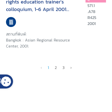
rights education trainer's
571.1
colloquium, 1-6 April 2001
.A78
Chiang Mai, Thailand
R425
2001
สถานที่พิมพ์:
Bangkok : Asian Regional Resource
Center, 2001.
‹
1
2
3
›
้