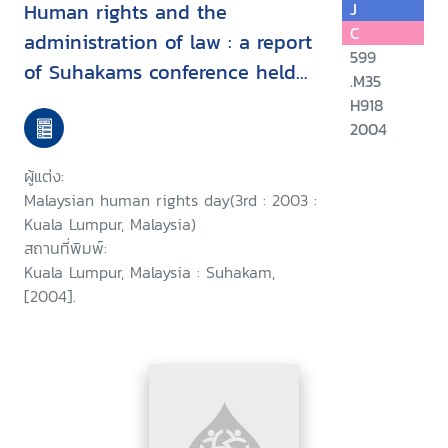
Human rights and the
J
C
administration of law : a report
599
of Suhakams conference held
.M35
in conjunction with the third
H918
2004
Malaysian human rights day, 9-
10 September 2003, Kuala
ผู้แต่ง:
Lumpur, Malaysia/
Malaysian human rights day(3rd : 2003 :
Kuala Lumpur, Malaysia)
สถานที่พิมพ์:
Kuala Lumpur, Malaysia : Suhakam,
[2004].