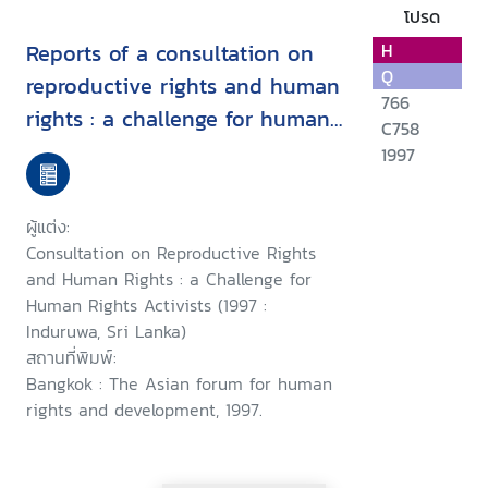
โปรด
Reports of a consultation on
H
Q
reproductive rights and human
766
rights : a challenge for human
C758
rights activists : Induruwa, Sri
1997
Lanka, 28-30 January 1997 ;
and, a consultation on
ผู้แต่ง:
woman's rights as human
Consultation on Reproductive Rights
rights : a challenge for human
and Human Rights : a Challenge for
Human Rights Activists (1997 :
rights activists, Induruwa, Sri
Induruwa, Sri Lanka)
Lanka,1-4 February 1997
สถานที่พิมพ์:
Bangkok : The Asian forum for human
rights and development, 1997.