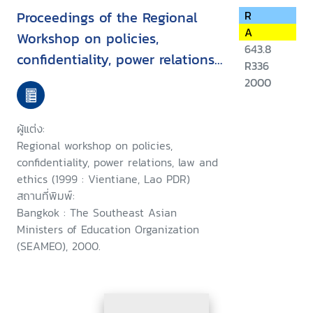
Proceedings of the Regional
R
A
Workshop on policies,
643.8
confidentiality, power relations,
R336
law and ethics in
2000
HIV/AIDS/STD, Vientiane, Lao
PDR, 15-19 March 1999
ผู้แต่ง:
Regional workshop on policies,
confidentiality, power relations, law and
ethics (1999 : Vientiane, Lao PDR)
สถานที่พิมพ์:
Bangkok : The Southeast Asian
Ministers of Education Organization
(SEAMEO), 2000.