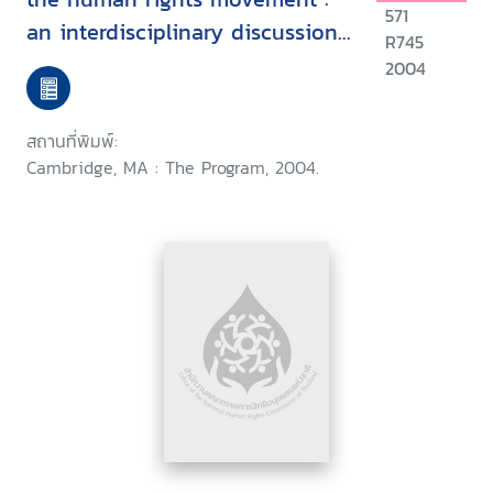
571
an interdisciplinary discussion
R745
held at Harvard Law School,
2004
September 1999
สถานที่พิมพ์:
Cambridge, MA : The Program, 2004.