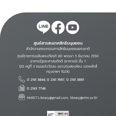
ศูนย์สารสนเทศสิทธิมนุษยชน
สำนักงานคณะกรรมการสิทธิมนุษยชนแห่งชาติ
ศูนย์ราชการเฉลิมพระเกียรติ 80 พรรษา 5 ธันวาคม 2550
อาคารรัฐประศาสนภักดี (อาคารบี) ชั้น 7
120 หมู่ที่ 3 ถนนแจ้งวัฒนะ แขวงทุ่งสองห้อง เขตหลักสี่
กรุงเทพฯ 10210
0 2141 3844, 0 2141 1987, 0 2141 3881
0 2143 7746
NHRCT.Library@gmail.com; library@nhrc.or.th