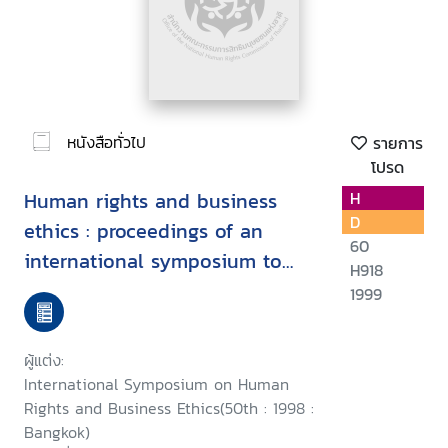
หนังสือทั่วไป
รายการ
โปรด
Human rights and business
H
D
ethics : proceedings of an
60
international symposium to
H918
commemorate the fiftieth
1999
anniversary of the Universal
Declaration of Human Rights,
ผู้แต่ง:
24th October 1998, Bangkok
International Symposium on Human
Rights and Business Ethics(50th : 1998 :
Bangkok)