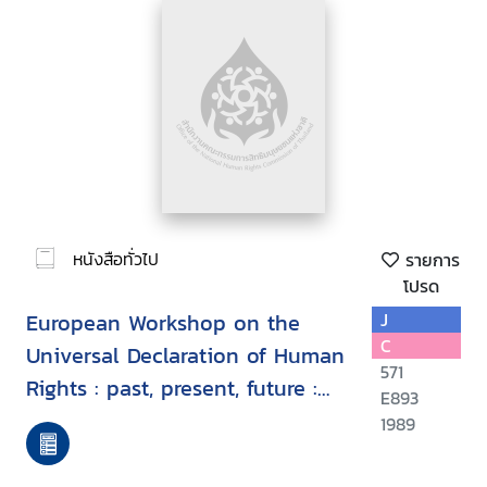
หนังสือทั่วไป
รายการ
โปรด
European Workshop on the
J
C
Universal Declaration of Human
571
Rights : past, present, future :
E893
proceedings, Milan, Italy, 7-9
1989
September 1988