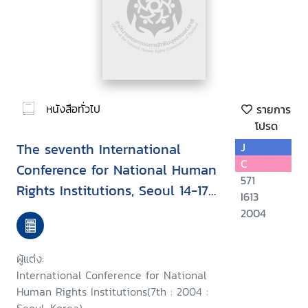
หนังสือทั่วไป
รายการ
โปรด
The seventh International
J
C
Conference for National Human
571
Rights Institutions, Seoul 14-17
I613
September 2004 : Upholding
2004
human rights during conflict
and while countering terrorism
ผู้แต่ง:
International Conference for National
Human Rights Institutions(7th : 2004 :