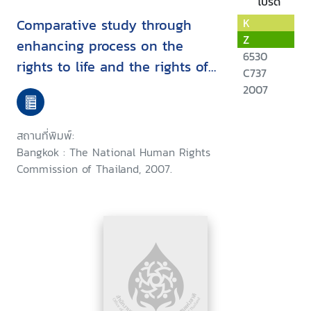
โปรด
Comparative study through
K
Z
enhancing process on the
6530
rights to life and the rights of
C737
self-determination for the
2007
internally displaced persons
among the risky areas under
สถานที่พิมพ์:
the Thai government policy :
Bangkok : The National Human Rights
November 2005 - April 2007
Commission of Thailand, 2007.