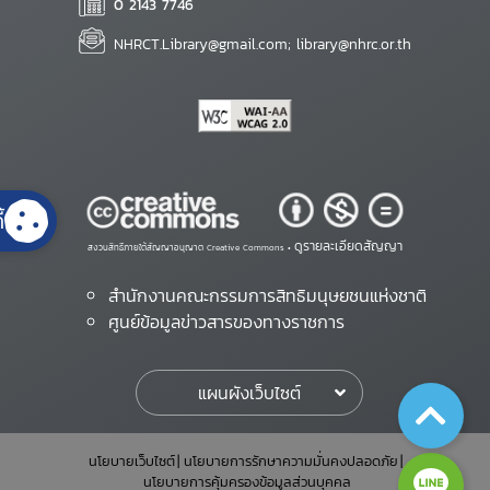
0 2143 7746
NHRCT.Library@gmail.com; library@nhrc.or.th
้
ดูรายละเอียดสัญญา
สงวนสิทธิ์ภายใต้สัญญาอนุญาต Creative Commons •
สำนักงานคณะกรรมการสิทธิมนุษยชนแห่งชาติ
ศูนย์ข้อมูลข่าวสารของทางราชการ
แผนผังเว็บไซต์
นโยบายเว็บไซต์
นโยบายการรักษาความมั่นคงปลอดภัย
นโยบายการคุ้มครองข้อมูลส่วนบุคคล