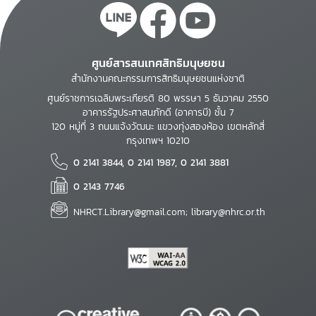
ศูนย์สารสนเทศสิทธิมนุษยชน
สำนักงานคณะกรรมการสิทธิมนุษยชนแห่งชาติ
ศูนย์ราชการเฉลิมพระเกียรติ 80 พรรษา 5 ธันวาคม 2550
อาคารรัฐประศาสนภักดี (อาคารบี) ชั้น 7
120 หมู่ที่ 3 ถนนแจ้งวัฒนะ แขวงทุ่งสองห้อง เขตหลักสี่
กรุงเทพฯ 10210
0 2141 3844, 0 2141 1987, 0 2141 3881
0 2143 7746
NHRCT.Library@gmail.com; library@nhrc.or.th