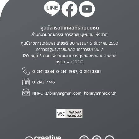
ศูนย์สารสนเทศสิทธิมนุษยชน
สำนักงานคณะกรรมการสิทธิมนุษยชนแห่งชาติ
ศูนย์ราชการเฉลิมพระเกียรติ 80 พรรษา 5 ธันวาคม 2550
อาคารรัฐประศาสนภักดี (อาคารบี) ชั้น 7
120 หมู่ที่ 3 ถนนแจ้งวัฒนะ แขวงทุ่งสองห้อง เขตหลักสี่
กรุงเทพฯ 10210
0 2141 3844, 0 2141 1987, 0 2141 3881
0 2143 7746
NHRCT.Library@gmail.com; library@nhrc.or.th