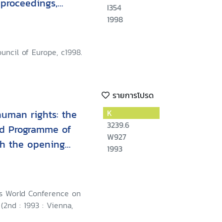
:proceedings,
I354
loquy
1998
ouncil of Europe, c1998.
รายการโปรด
uman rights: the
K
3239.6
nd Programme of
W927
th the opening
1993
ations Secretary-
os-Ghali
s World Conference on
2nd : 1993 : Vienna,