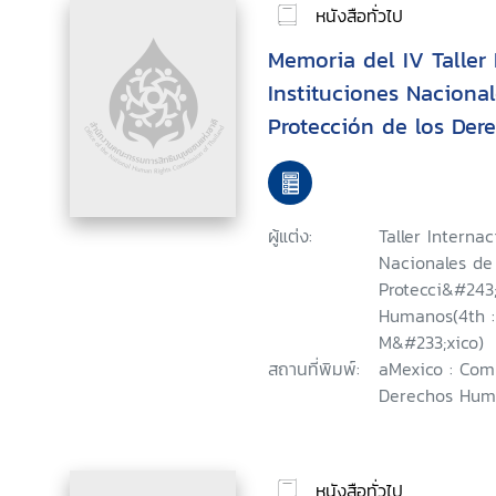
หนังสือทั่วไป
Memoria del IV Taller
Instituciones Naciona
Protección de los De
Summary of the Fourth
Workshop on National 
Promotion and Protec
ผู้แต่ง:
Taller Interna
Rights = Compte Rend
Nacionales de
Recontre International
Protecci&#243
Humanos(4th : 
Nationales pour la Pr
M&#233;xico)
Protection des Droits
สถานที่พิมพ์:
aMexico : Com
Derechos Huma
หนังสือทั่วไป