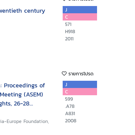
wentieth century
J
C
571
H918
2011
รายการโปรด
: Proceedings of
J
C
 Meeting (ASEM)
599
hts, 26-28
.A78
m Reap, Cambodia
A831
2008
sia-Europe Foundation,