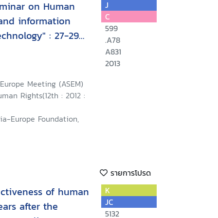
eminar on Human
J
C
and information
599
chnology" : 27-29
.A78
blic of Korea
A831
2013
-Europe Meeting (ASEM)
man Rights(12th : 2012 :
sia-Europe Foundation,
รายการโปรด
fectiveness of human
K
JC
ears after the
5132