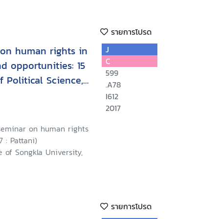
รายการโปรด
 on human rights in
J
C
d opportunities: 15
599
f Political Science,
.A78
ersity, Pattani
I612
2017
 seminar on human rights
 : Pattani)
e of Songkla University,
รายการโปรด