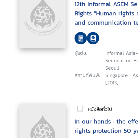
12th Informal ASEM S
Rights "Human rights 
and communication te
June 2012, Seoul, Repu
ผู้แต่ง:
Informal Asia
Seminar on Hu
Seoul)
สถานที่พิมพ์:
Singapore : A
[2013].
หนังสือทั่วไป
In our hands : the ef
rights protection 50 y