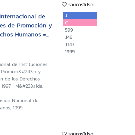
รายการโปรด
 Internacional de
J
C
les de Promoción y
599
rechos Humanos =
.M6
 International
T147
Institutions for the
1999
tion for Human
cional de Instituciones
u de la Quatrième
 Promoci&#243;n y
e des Institutions
;n de los Derechos
1997 : M&#233;rida,
omotion et la
 de l'Homme
ision Nacional de
nos, 1999.
รายการโปรด