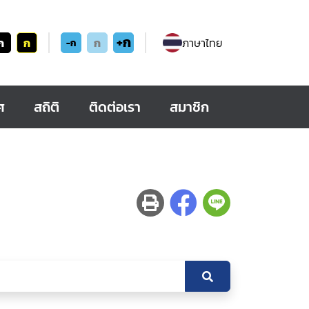
+ก
ก
ก
ก
ภาษาไทย
-ก
ศ
สถิติ
ติดต่อเรา
สมาชิก