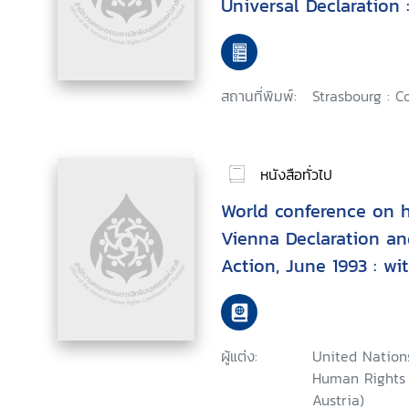
Universal Declaration 
European regional col
สถานที่พิมพ์:
Strasbourg : C
หนังสือทั่วไป
World conference on h
Vienna Declaration a
Action, June 1993 : wi
statement of United N
General Boutros Boutr
ผู้แต่ง:
United Nation
Human Rights (
Austria)