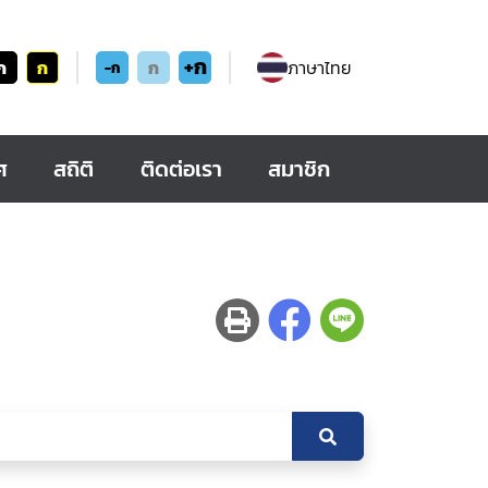
+ก
ก
ก
ก
ภาษาไทย
-ก
ศ
สถิติ
ติดต่อเรา
สมาชิก