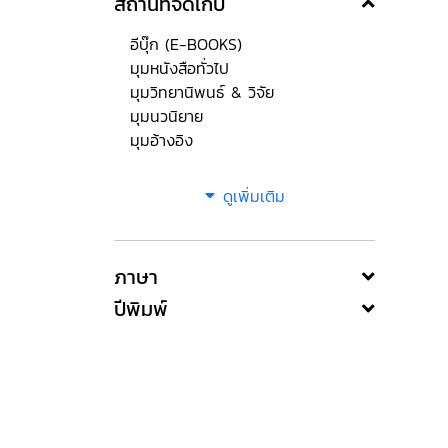
สถานที่จัดเก็บ
อีบุ๊ก (E-BOOKS)
มุมหนังสือทั่วไป
มุมวิทยานิพนธ์ & วิจัย
มุมนวนิยาย
มุมอ้างอิง
ดูเพิ่มเติม
ภาษา
ปีพิมพ์