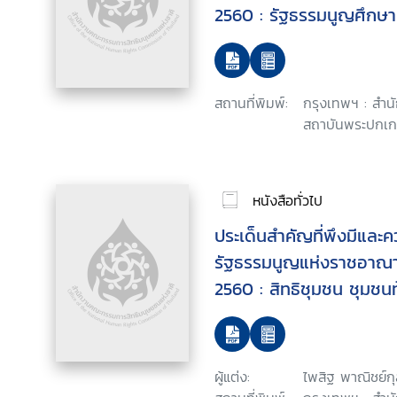
2560 : รัฐธรรมนูญศึกษ
รัฐธรรมนูญและรัฐธรรมนู
บรรยายและสัมมนาสาธารณ
รัฐธรรมนูญศึกษา
สถานที่พิมพ์:
กรุงเทพฯ : สำน
สถาบันพระปกเกล
หนังสือทั่วไป
ประเด็นสำคัญที่พึงมีและ
รัฐธรรมนูญแห่งราชอาณา
2560 : สิทธิชุมชน ชุมชนท้
ผู้แต่ง:
ไพสิฐ พาณิชย์กุ