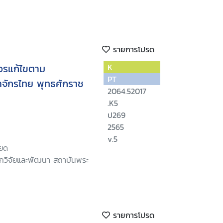
รายการโปรด
ควรแก้ไขตาม
K
PT
จักรไทย พุทธศักราช
2064.52017
.K5
ป269
2565
v.5
ียด
ักวิจัยและพัฒนา สถาบันพระ
รายการโปรด