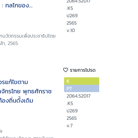
2064.52017
า : กลไกของ
.K5
ญเปรียบเทียบ สรุปการ
ป269
ะในประเด็น
2565
v.10
ักนวัตกรรมเพื่อประชาธิปไตย
้า, 2565.
รายการโปรด
ควรแก้ไขตาม
K
PT
จักรไทย พุทธศักราช
2064.52017
องถิ่นดั้งเดิม
.K5
ป269
2565
v.7
ล