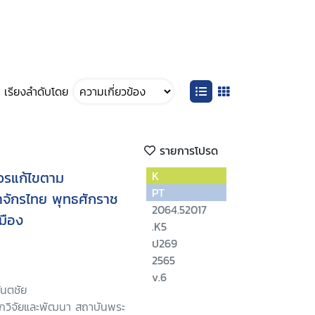
เรียงลำดับโดย
รายการโปรด
ควรแก้ไขตาม
K
PT
จักรไทย พุทธศักราช
2064.52017
เมือง
.K5
ป269
2565
v.6
ันตชัย
ักวิจัยและพัฒนา สถาบันพระ