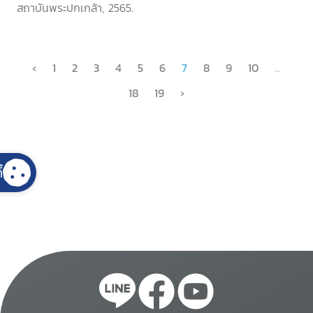
สถาบันพระปกเกล้า, 2565.
‹
1
2
3
4
5
6
7
8
9
10
...
18
19
›
้