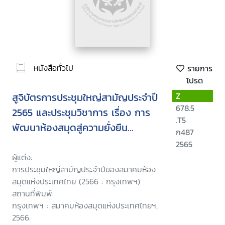
หนังสือทั่วไป
รายการ
โปรด
สูจิบัตรการประชุมใหญ่สามัญประจำปี
Z
678.5
2565 และประชุมวิชาการ เรื่อง การ
.T5
พัฒนาห้องสมุดสู่ความยั่งยืน
ก487
(Library development towards
2565
sustainability) วันศุกร์ที่ 31 มีนาคม
ผู้แต่ง:
การประชุมใหญ่สามัญประจำปีของสมาคมห้อง
2566 ณ โรงแรมแอมบาสซาเดอร์
สมุดแห่งประเทศไทย (2566 : กรุงเทพฯ)
กรุงเทพมหานคร
สถานที่พิมพ์:
กรุงเทพฯ : สมาคมห้องสมุดแห่งประเทศไทยฯ,
2566.