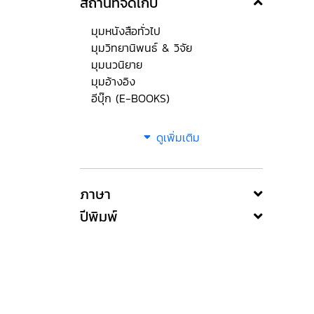
สถานที่จัดเก็บ
มุมหนังสือทั่วไป
มุมวิทยานิพนธ์ & วิจัย
มุมนวนิยาย
มุมอ้างอิง
อีบุ๊ก (E-BOOKS)
ดูเพิ่มเติม
ภาษา
ปีพิมพ์