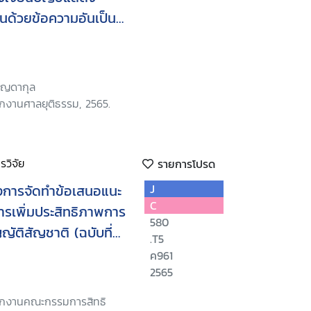
ินด้วยข้อความอันเป็น
ี่ควรแจ้งให้ทราบของผู้
รท้องถิ่นผู้ช่วยผู้บริหาร
งค์กรปกครองส่วนท้อง
ริญดากุล
ักงานศาลยุติธรรม, 2565.
วิจัย
รายการโปรด
งการจัดทำข้อเสนอแนะ
J
C
รเพิ่มประสิทธิภาพการ
580
ัติสัญชาติ (ฉบับที่
.T5
มและคุ้มครองสิทธิ
ค961
2565
นักงานคณะกรรมการสิทธิ