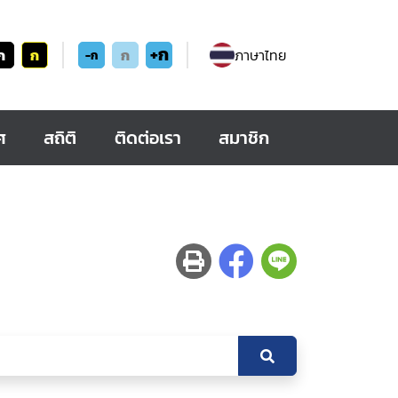
+ก
ก
ก
ก
ภาษาไทย
-ก
ศ
สถิติ
ติดต่อเรา
สมาชิก