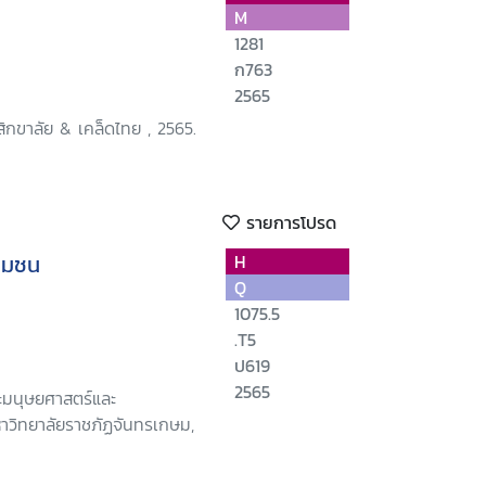
M
1281
ก763
2565
ิกขาลัย & เคล็ดไทย , 2565.
รายการโปรด
ุมชน
H
Q
1075.5
.T5
ป619
2565
ะมนุษยศาสตร์และ
าวิทยาลัยราชภัฏจันทรเกษม,