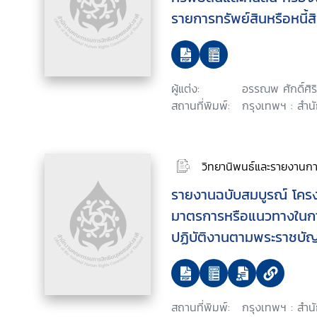
รายการทรัพย์สินหรือหนี้ส
เท็จหรือปกปิดข้อเท็จจริงท
บริหารท้องถิ่น รองผู้บริหา
ท้องถิ่น และสมาชิกสภาอ
ผู้แต่ง:
อรรณพ ศักดิ์ศิ
ถิ่น
สถานที่พิมพ์:
กรุงเทพฯ : สําน
วิทยานิพนธ์และรายงานการ
รายงานฉบับสมบูรณ์ โคร
มาตรการหรือแนวทางในกา
ปฏิบัติงานตามพระราชบัญญ
5) พ.ศ. 2555 เพื่อส่งเสริ
มนุษยชน
สถานที่พิมพ์:
กรุงเทพฯ : สำ