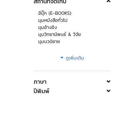
สถานที่จัดเก็บ
อีบุ๊ก (E-BOOKS)
มุมหนังสือทั่วไป
มุมอ้างอิง
มุมวิทยานิพนธ์ & วิจัย
มุมนวนิยาย
ดูเพิ่มเติม
ภาษา
ปีพิมพ์