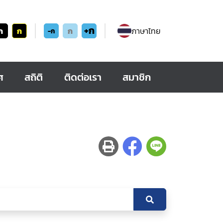
+ก
ก
ก
ก
ภาษาไทย
-ก
ศ
สถิติ
ติดต่อเรา
สมาชิก