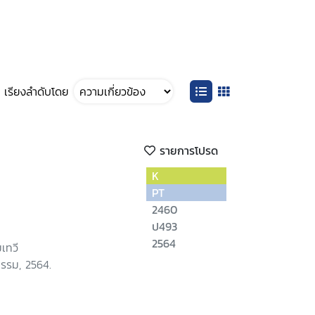
เรียงลำดับโดย
รายการโปรด
K
PT
2460
ป493
2564
เทวี
ธรรม, 2564.