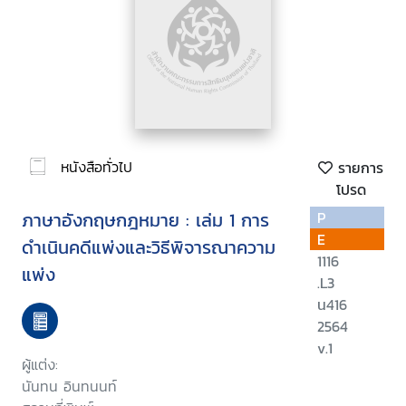
หนังสือทั่วไป
รายการ
โปรด
ภาษาอังกฤษกฎหมาย : เล่ม 1 การ
P
E
ดำเนินคดีแพ่งและวิธีพิจารณาความ
1116
แพ่ง
.L3
น416
2564
v.1
ผู้แต่ง:
นันทน อินทนนท์