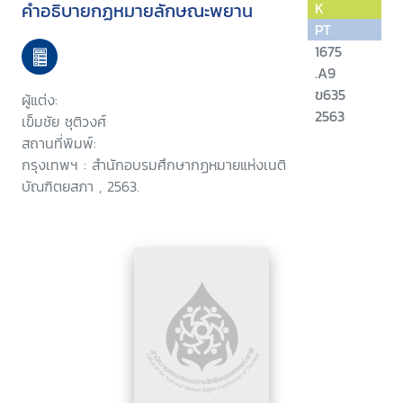
คำอธิบายกฏหมายลักษณะพยาน
K
PT
1675
.A9
ข635
ผู้แต่ง:
2563
เข็มชัย ชุติวงศ์
สถานที่พิมพ์:
กรุงเทพฯ : สำนักอบรมศึกษากฏหมายแห่งเนติ
บัณฑิตยสภา , 2563.