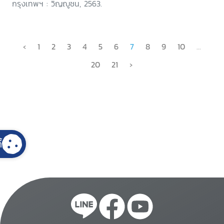
กรุงเทพฯ : วิญญูชน, 2563.
‹
1
2
3
4
5
6
7
8
9
10
...
20
21
›
้