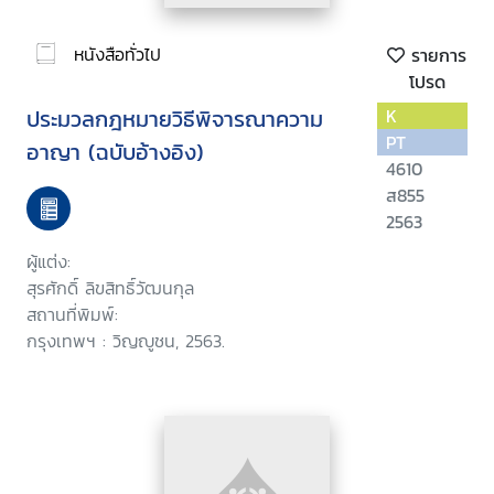
หนังสือทั่วไป
รายการ
โปรด
ประมวลกฎหมายวิธีพิจารณาความ
K
PT
อาญา (ฉบับอ้างอิง)
4610
ส855
2563
ผู้แต่ง:
สุรศักดิ์ ลิขสิทธิ์วัฒนกุล
สถานที่พิมพ์:
กรุงเทพฯ : วิญญูชน, 2563.