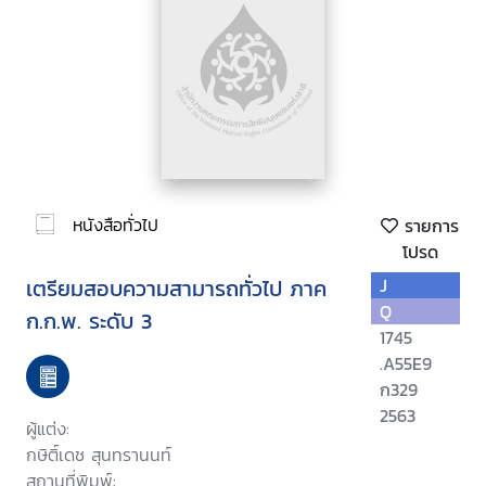
หนังสือทั่วไป
รายการ
โปรด
เตรียมสอบความสามารถทั่วไป ภาค
J
Q
ก.ก.พ. ระดับ 3
1745
.A55E9
ก329
2563
ผู้แต่ง:
กษิติ์เดช สุนทรานนท์
สถานที่พิมพ์: