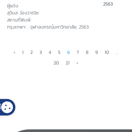
2563
ผู้แต่ง:
สุวิมล ว่องวาณิช
สถานที่พิมพ์:
กรุงเทพฯ : จุฬาลงกรณ์มหาวิทยาลัย, 2563.
‹
1
2
3
4
5
6
7
8
9
10
...
20
21
›
้