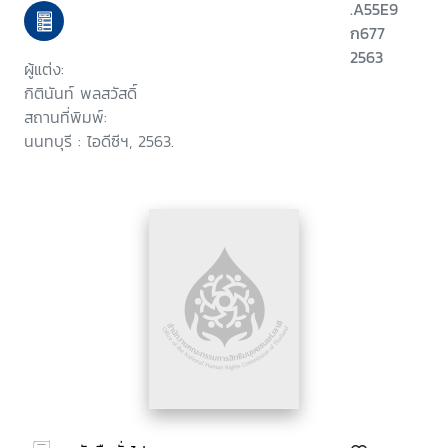
.A55E9
ก677
2563
ผู้แต่ง:
กิตินันท์ พลสวัสดิ์
สถานที่พิมพ์:
นนทบุรี : ไอดีซีฯ, 2563.