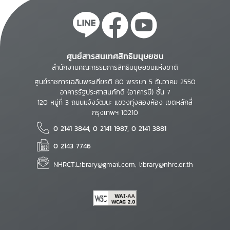
ศูนย์สารสนเทศสิทธิมนุษยชน
สำนักงานคณะกรรมการสิทธิมนุษยชนแห่งชาติ
ศูนย์ราชการเฉลิมพระเกียรติ 80 พรรษา 5 ธันวาคม 2550
อาคารรัฐประศาสนภักดี (อาคารบี) ชั้น 7
120 หมู่ที่ 3 ถนนแจ้งวัฒนะ แขวงทุ่งสองห้อง เขตหลักสี่
กรุงเทพฯ 10210
0 2141 3844, 0 2141 1987, 0 2141 3881
0 2143 7746
NHRCT.Library@gmail.com; library@nhrc.or.th