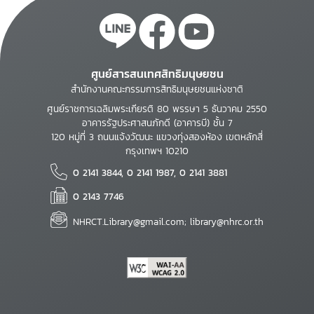
ศูนย์สารสนเทศสิทธิมนุษยชน
สำนักงานคณะกรรมการสิทธิมนุษยชนแห่งชาติ
ศูนย์ราชการเฉลิมพระเกียรติ 80 พรรษา 5 ธันวาคม 2550
อาคารรัฐประศาสนภักดี (อาคารบี) ชั้น 7
120 หมู่ที่ 3 ถนนแจ้งวัฒนะ แขวงทุ่งสองห้อง เขตหลักสี่
กรุงเทพฯ 10210
0 2141 3844, 0 2141 1987, 0 2141 3881
0 2143 7746
NHRCT.Library@gmail.com; library@nhrc.or.th