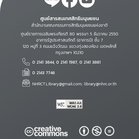
ศูนย์สารสนเทศสิทธิมนุษยชน
สำนักงานคณะกรรมการสิทธิมนุษยชนแห่งชาติ
ศูนย์ราชการเฉลิมพระเกียรติ 80 พรรษา 5 ธันวาคม 2550
อาคารรัฐประศาสนภักดี (อาคารบี) ชั้น 7
120 หมู่ที่ 3 ถนนแจ้งวัฒนะ แขวงทุ่งสองห้อง เขตหลักสี่
กรุงเทพฯ 10210
0 2141 3844, 0 2141 1987, 0 2141 3881
0 2143 7746
NHRCT.Library@gmail.com; library@nhrc.or.th