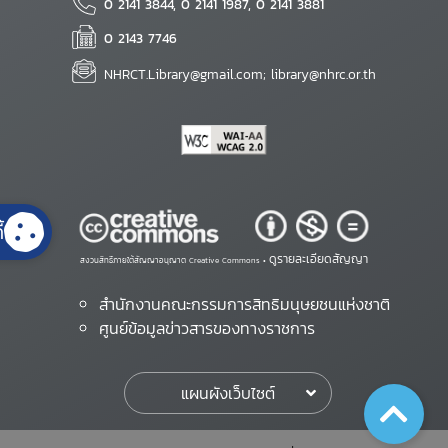
0 2141 3844, 0 2141 1987, 0 2141 3881
0 2143 7746
NHRCT.Library@gmail.com; library@nhrc.or.th
้
ดูรายละเอียดสัญญา
สงวนสิทธิ์ภายใต้สัญญาอนุญาต Creative Commons •
สำนักงานคณะกรรมการสิทธิมนุษยชนแห่งชาติ
ศูนย์ข้อมูลข่าวสารของทางราชการ
แผนผังเว็บไซต์