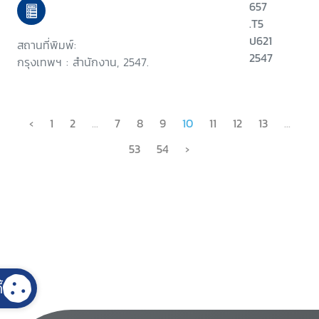
657
.T5
ป621
สถานที่พิมพ์:
2547
กรุงเทพฯ : สำนักงาน, 2547.
‹
1
2
...
7
8
9
10
11
12
13
...
53
54
›
้