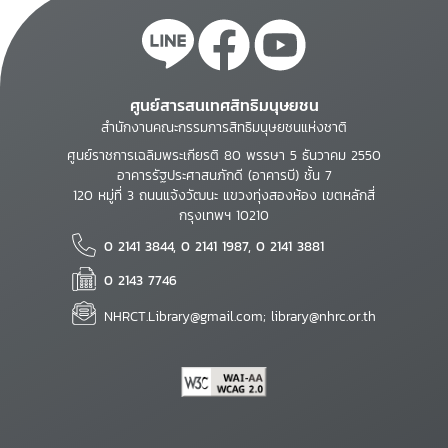
ศูนย์สารสนเทศสิทธิมนุษยชน
สำนักงานคณะกรรมการสิทธิมนุษยชนแห่งชาติ
ศูนย์ราชการเฉลิมพระเกียรติ 80 พรรษา 5 ธันวาคม 2550
อาคารรัฐประศาสนภักดี (อาคารบี) ชั้น 7
120 หมู่ที่ 3 ถนนแจ้งวัฒนะ แขวงทุ่งสองห้อง เขตหลักสี่
กรุงเทพฯ 10210
0 2141 3844, 0 2141 1987, 0 2141 3881
0 2143 7746
NHRCT.Library@gmail.com; library@nhrc.or.th