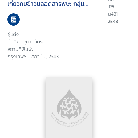
เกี่ยวกับข้าวปลอดสารพิษ: กลุ่ม
.R5
เกษตรกรทำนาบากเรือ จังหวัดยโสธร
น431
ภายใต้การบริหารของสถาบันชุมชน
2543
ท้องถิ่นพัฒนา
ผู้แต่ง:
นันทิยา หุตานุวัตร
สถานที่พิมพ์:
กรุงเทพฯ : สถาบัน, 2543.