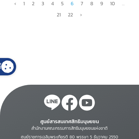
‹
1
2
3
4
5
6
7
8
9
10
...
21
22
›
้
ศูนย์สารสนเทศสิทธิมนุษยชน
สำนักงานคณะกรรมการสิทธิมนุษยชนแห่งชาติ
ศูนย์ราชการเฉลิมพระเกียรติ 80 พรรษา 5 ธันวาคม 2550