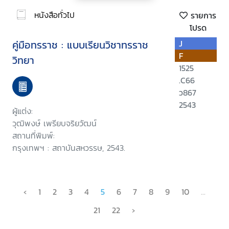
หนังสือทั่วไป
รายการ
โปรด
คู่มือทรราช : แบบเรียนวิชาทรราช
J
F
วิทยา
1525
.C66
ว867
2543
ผู้แต่ง:
วุฒิพงษ์ เพรียบจริยวัฒน์
สถานที่พิมพ์:
กรุงเทพฯ : สถาบันสหวรรษ, 2543.
‹
1
2
3
4
5
6
7
8
9
10
...
21
22
›