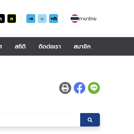
+ก
ก
ก
ก
ภาษาไทย
-ก
ศ
สถิติ
ติดต่อเรา
สมาชิก