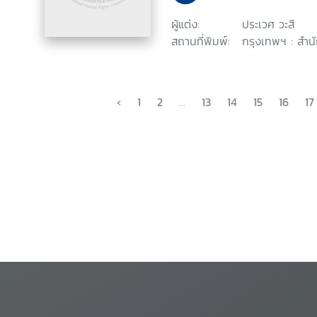
ผู้แต่ง:
ประเวศ วะสี
สถานที่พิมพ์:
กรุงเทพฯ : สำน
‹
1
2
...
13
14
15
16
17