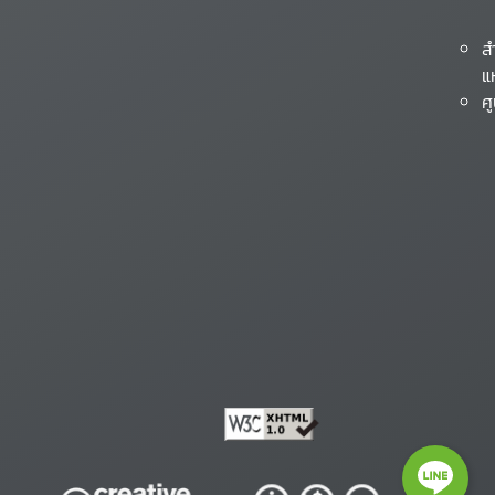
ส
แ
ศ