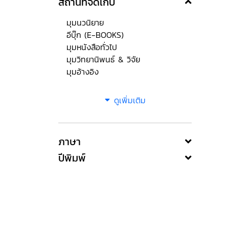
สถานที่จัดเก็บ
มุมนวนิยาย
อีบุ๊ก (E-BOOKS)
มุมหนังสือทั่วไป
มุมวิทยานิพนธ์ & วิจัย
มุมอ้างอิง
ดูเพิ่มเติม
ภาษา
ปีพิมพ์