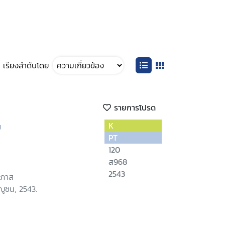
เรียงลำดับโดย
รายการโปรด
ย
K
PT
120
ส968
2543
ิภาส
ญูชน, 2543.