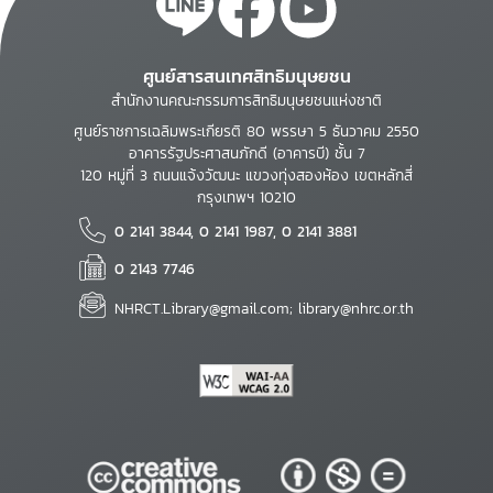
ศูนย์สารสนเทศสิทธิมนุษยชน
สำนักงานคณะกรรมการสิทธิมนุษยชนแห่งชาติ
ศูนย์ราชการเฉลิมพระเกียรติ 80 พรรษา 5 ธันวาคม 2550
อาคารรัฐประศาสนภักดี (อาคารบี) ชั้น 7
120 หมู่ที่ 3 ถนนแจ้งวัฒนะ แขวงทุ่งสองห้อง เขตหลักสี่
กรุงเทพฯ 10210
0 2141 3844, 0 2141 1987, 0 2141 3881
0 2143 7746
NHRCT.Library@gmail.com; library@nhrc.or.th