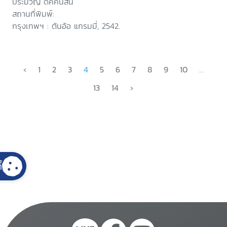
ประมวญ ดิคคินสัน
สถานที่พิมพ์:
กรุงเทพฯ : ต้นอ้อ แกรมมี่, 2542.
‹
1
2
3
4
5
6
7
8
9
10
...
13
14
›
้