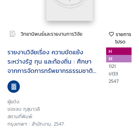
วิทยานิพนธ์และรายงานการวิจัย
รายการ
โปรด
รายงานวิจัยเรื่อง ความขัดแย้ง
H
M
ระหว่างรัฐ ทุน และท้องถิ่น : ศึกษา
1121
จากการจัดการทรัพยากรธรรมชาติ
ข133
บริเวณตำบลเกาะเพชร และตำบลท่า
2547
ซอม อำเภอหัวไทร จังหวัด
นครศรีธรรมราช
ผู้แต่ง:
ขจรจบ กุสุมาวลี
สถานที่พิมพ์:
กรุงเทพฯ : สำนักงาน, 2547.