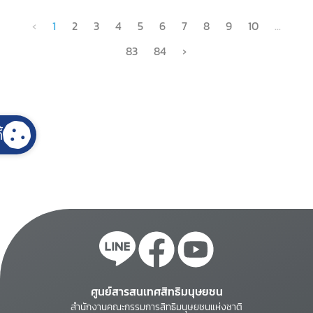
‹
1
2
3
4
5
6
7
8
9
10
...
83
84
›
้
ศูนย์สารสนเทศสิทธิมนุษยชน
สำนักงานคณะกรรมการสิทธิมนุษยชนแห่งชาติ