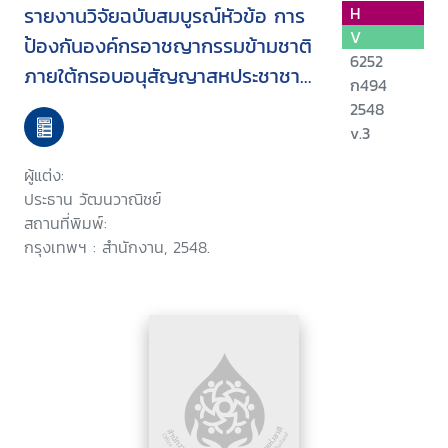
รายงานวิจัยฉบับสมบูรณ์หัวข้อ การ
H
V
ป้องกันองค์กรอาชญากรรมข้ามชาติ
6252
ภายใต้กรอบอนุสัญญาสหประชาชาติ
ก494
ว่าด้วยการต่อต้านอาชญากรรมข้าม
2548
ชาติที่จัดตั้งในลักษณะองค์กร ค.ศ.
v.3
2000 ข้อ 31
ผู้แต่ง:
ประธาน วัฒนวาณิชย์
สถานที่พิมพ์:
กรุงเทพฯ : สำนักงาน, 2548.