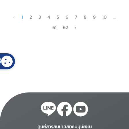
‹
1
2
3
4
5
6
7
8
9
10
...
61
62
›
้
ศูนย์สารสนเทศสิทธิมนุษยชน