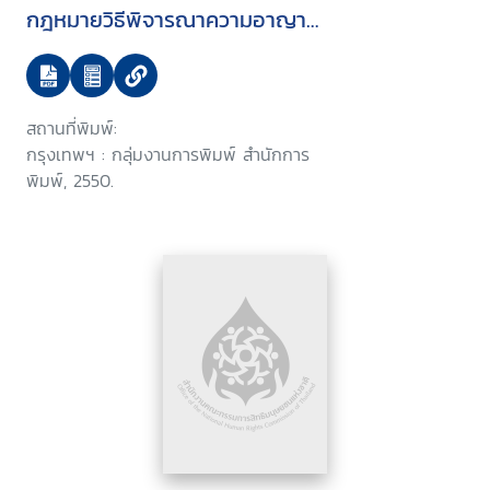
กฎหมายวิธีพิจารณาความอาญา
(ฉบับที่ ..) พ.ศ. ... (วิธีการขังหรือจำ
คุก และการปฏิบัติต่อผู้ต้องขังที่เป็น
หญิงมีครรภ์) บรรจุระเบียบวาระการ
สถานที่พิมพ์:
ประชุมสภานิติบัญญัติแห่งชาติ ใน
กรุงเทพฯ : กลุ่มงานการพิมพ์ สำนักการ
คราวประชุมสภานิติบัญญัติแห่งชาติ
พิมพ์, 2550.
ครั้งที่ 7/2550 วันพุธที่ 7 กุมภาพันธ์
2550