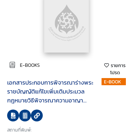
E-BOOKS
รายการ
โปรด
เอกสารประกอบการพิจารณาร่างพระ
E-BOOK
ราชบัญญัติแก้ไขเพิ่มเติมประมวล
กฎหมายวิธีพิจารณาความอาญา
(ฉบับที่ ..) พ.ศ. ... บรรจุระเบียบวาระ
การประชุมสภานิติบัญญัติแห่งชาติ
ในคราวประชุมสภานิติบัญญัติแห่ง
สถานที่พิมพ์: