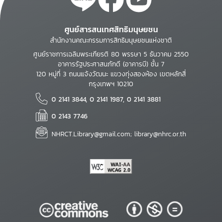
ศูนย์สารสนเทศสิทธิมนุษยชน
สำนักงานคณะกรรมการสิทธิมนุษยชนแห่งชาติ
ศูนย์ราชการเฉลิมพระเกียรติ 80 พรรษา 5 ธันวาคม 2550
อาคารรัฐประศาสนภักดี (อาคารบี) ชั้น 7
120 หมู่ที่ 3 ถนนแจ้งวัฒนะ แขวงทุ่งสองห้อง เขตหลักสี่
กรุงเทพฯ 10210
0 2141 3844, 0 2141 1987, 0 2141 3881
0 2143 7746
NHRCT.Library@gmail.com; library@nhrc.or.th