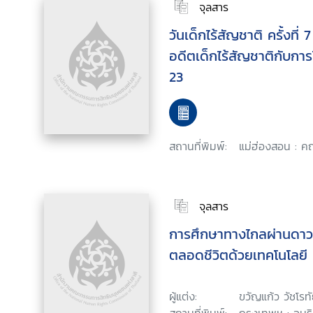
จุลสาร
วันเด็กไร้สัญชาติ ครั้งที่
อดีตเด็กไร้สัญชาติกับการ
23
สถานที่พิมพ์:
แม่ฮ่องสอน : ค
จุลสาร
การศึกษาทางไกลผ่านดาวเท
ตลอดชีวิตด้วยเทคโนโลยี
ผู้แต่ง:
ขวัญแก้ว วัชโรท