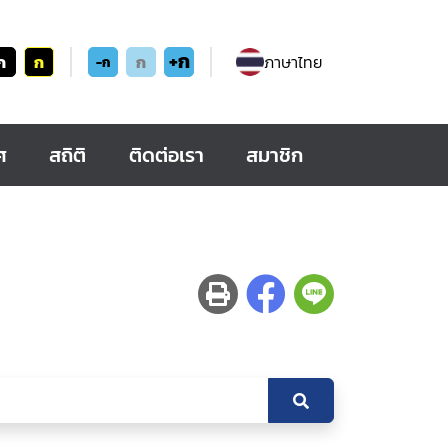
+ก
ก
ก
ก
ภาษาไทย
-ก
ศ
สถิติ
ติดต่อเรา
สมาชิก