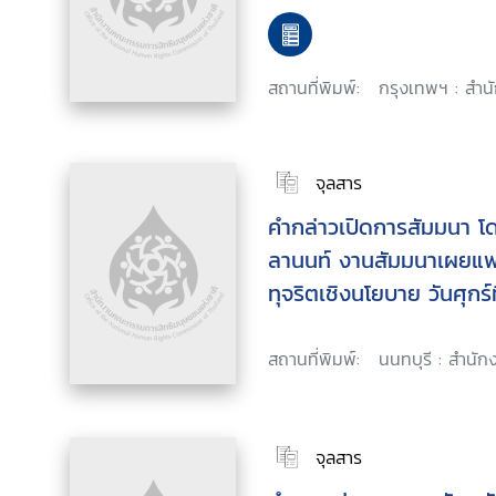
สถานที่พิมพ์:
กรุงเทพฯ : สำน
จุลสาร
คำกล่าวเปิดการสัมมนา โ
ลานนท์ งานสัมมนาเผยแพ
ทุจริตเชิงนโยบาย วันศุก
ณ โรงแรมมิราเคิล แกรนด
สถานที่พิมพ์:
นนทบุรี : สำนัก
จุลสาร