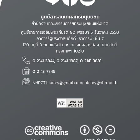
ศูนย์สารสนเทศสิทธิมนุษยชน
สำนักงานคณะกรรมการสิทธิมนุษยชนแห่งชาติ
ศูนย์ราชการเฉลิมพระเกียรติ 80 พรรษา 5 ธันวาคม 2550
อาคารรัฐประศาสนภักดี (อาคารบี) ชั้น 7
120 หมู่ที่ 3 ถนนแจ้งวัฒนะ แขวงทุ่งสองห้อง เขตหลักสี่
กรุงเทพฯ 10210
0 2141 3844, 0 2141 1987, 0 2141 3881
0 2143 7746
NHRCT.Library@gmail.com; library@nhrc.or.th