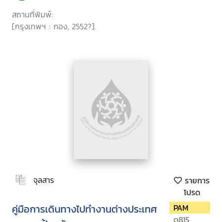
2537
สถานที่พิมพ์:
[กรุงเทพฯ : กอง, 2552?].
จุลสาร
รายการ
โปรด
คู่มือการเดินทางไปทำงานต่างประเทศ
PAM
ด815