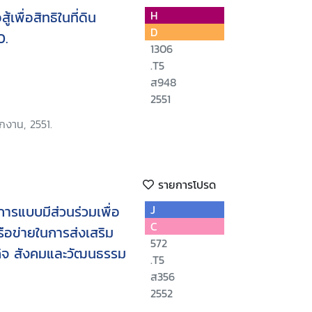
เพื่อสิทธิในที่ดิน
H
D
0.
1306
.T5
ส948
2551
กงาน, 2551.
รายการโปรด
การแบบมีส่วนร่วมเพื่อ
J
C
ือข่ายในการส่งเสริม
572
กิจ สังคมและวัฒนธรรม
.T5
ส356
2552