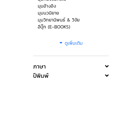
มุมอ้างอิง
มุมนวนิยาย
มุมวิทยานิพนธ์ & วิจัย
อีบุ๊ก (E-BOOKS)
ดูเพิ่มเติม
ภาษา
ปีพิมพ์