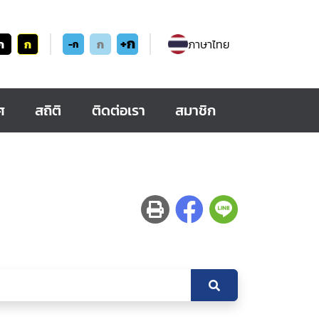
+ก
ก
ก
ก
ภาษาไทย
-ก
ศ
สถิติ
ติดต่อเรา
สมาชิก