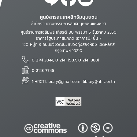
ศูนย์สารสนเทศสิทธิมนุษยชน
สำนักงานคณะกรรมการสิทธิมนุษยชนแห่งชาติ
ศูนย์ราชการเฉลิมพระเกียรติ 80 พรรษา 5 ธันวาคม 2550
อาคารรัฐประศาสนภักดี (อาคารบี) ชั้น 7
120 หมู่ที่ 3 ถนนแจ้งวัฒนะ แขวงทุ่งสองห้อง เขตหลักสี่
กรุงเทพฯ 10210
0 2141 3844, 0 2141 1987, 0 2141 3881
0 2143 7746
NHRCT.Library@gmail.com; library@nhrc.or.th