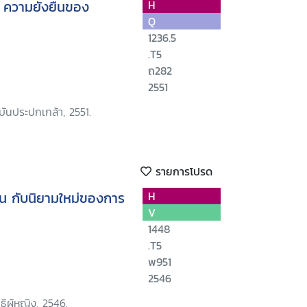
 ความยั่งยืนของ
H
Q
1236.5
.T5
ถ282
2551
ันประปกเกล้า, 2551.
รายการโปรด
ชน กับนิยามใหม่ของการ
H
V
1448
.T5
พ951
2546
ธิผู้หญิง, 2546.