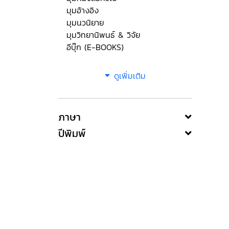
มุมอ้างอิง
มุมนวนิยาย
มุมวิทยานิพนธ์ & วิจัย
อีบุ๊ก (E-BOOKS)
ดูเพิ่มเติม
ภาษา
ปีพิมพ์