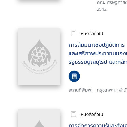
คณะเศรษฐศาสตร
2543.
หนังสือทั่วไป
การสัมมนาเชิงปฏิบัติการ เ
และเสรีภาพประชาชนของป
รัฐธรรมนูญยุโรป และหล
สร้างพลวัตในคำวินิจฉัย
สถานที่พิมพ์:
กรุงเทพฯ : สำน
หนังสือทั่วไป
การจัดการความรู้และสังเ