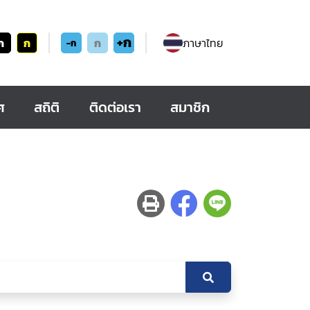
+ก
ก
ก
ก
ภาษาไทย
-ก
ศ
สถิติ
ติดต่อเรา
สมาชิก