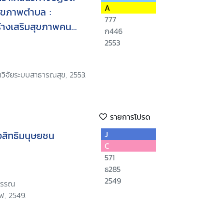
A
ุขภาพตำบล :
777
างเสริมสุขภาพคน
ก446
2553
นวิจัยระบบสาธารณสุข, 2553.
รายการโปรด
สิทธิมนุษยชน
J
C
571
ธ285
2549
วรรณ
ฟ, 2549.