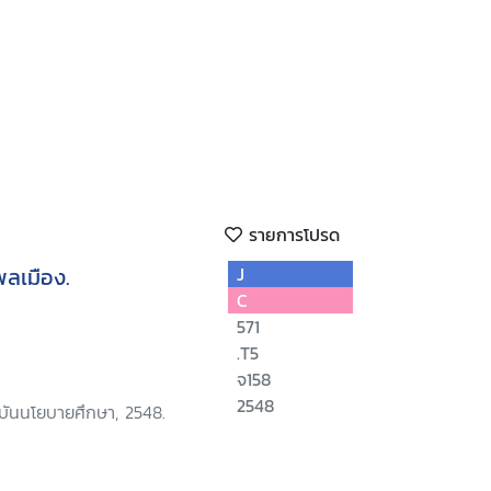
รายการโปรด
พลเมือง.
J
C
571
.T5
จ158
2548
บันนโยบายศึกษา, 2548.