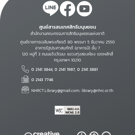
ศูนย์สารสนเทศสิทธิมนุษยชน
สำนักงานคณะกรรมการสิทธิมนุษยชนแห่งชาติ
ศูนย์ราชการเฉลิมพระเกียรติ 80 พรรษา 5 ธันวาคม 2550
อาคารรัฐประศาสนภักดี (อาคารบี) ชั้น 7
120 หมู่ที่ 3 ถนนแจ้งวัฒนะ แขวงทุ่งสองห้อง เขตหลักสี่
กรุงเทพฯ 10210
0 2141 3844, 0 2141 1987, 0 2141 3881
0 2143 7746
NHRCT.Library@gmail.com; library@nhrc.or.th