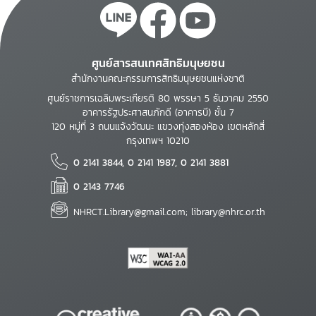
ศูนย์สารสนเทศสิทธิมนุษยชน
สำนักงานคณะกรรมการสิทธิมนุษยชนแห่งชาติ
ศูนย์ราชการเฉลิมพระเกียรติ 80 พรรษา 5 ธันวาคม 2550
อาคารรัฐประศาสนภักดี (อาคารบี) ชั้น 7
120 หมู่ที่ 3 ถนนแจ้งวัฒนะ แขวงทุ่งสองห้อง เขตหลักสี่
กรุงเทพฯ 10210
0 2141 3844, 0 2141 1987, 0 2141 3881
0 2143 7746
NHRCT.Library@gmail.com; library@nhrc.or.th