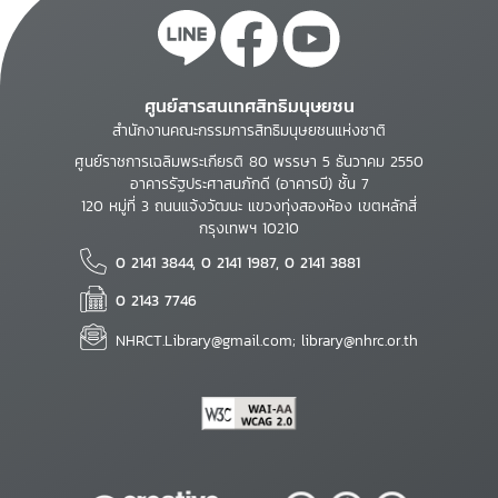
ศูนย์สารสนเทศสิทธิมนุษยชน
สำนักงานคณะกรรมการสิทธิมนุษยชนแห่งชาติ
ศูนย์ราชการเฉลิมพระเกียรติ 80 พรรษา 5 ธันวาคม 2550
อาคารรัฐประศาสนภักดี (อาคารบี) ชั้น 7
120 หมู่ที่ 3 ถนนแจ้งวัฒนะ แขวงทุ่งสองห้อง เขตหลักสี่
กรุงเทพฯ 10210
0 2141 3844, 0 2141 1987, 0 2141 3881
0 2143 7746
NHRCT.Library@gmail.com; library@nhrc.or.th