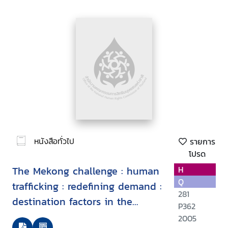
หนังสือทั่วไป
รายการ
โปรด
The Mekong challenge : human
H
Q
trafficking : redefining demand :
281
destination factors in the
P362
trafficking of children and
2005