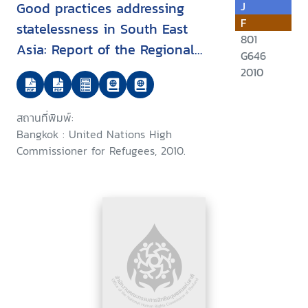
Good practices addressing
J
F
statelessness in South East
801
Asia: Report of the Regional
G646
Expert Roundtable on Good
2010
Practices for the Identification,
Prevention and Reduction of
สถานที่พิมพ์:
Statelessness and the
Bangkok : United Nations High
Protection of Stateless Persons
Commissioner for Refugees, 2010.
in South East Asia, Bangkok, 28
to 29 October 2010