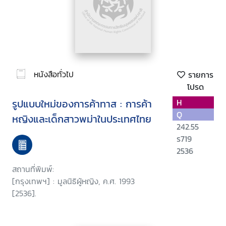
หนังสือทั่วไป
รายการ
โปรด
รูปแบบใหม่ของการค้าทาส : การค้า
H
Q
หญิงและเด็กสาวพม่าในประเทศไทย
242.55
ร719
2536
สถานที่พิมพ์:
[กรุงเทพฯ] : มูลนิธิผู้หญิง, ค.ศ. 1993
[2536].