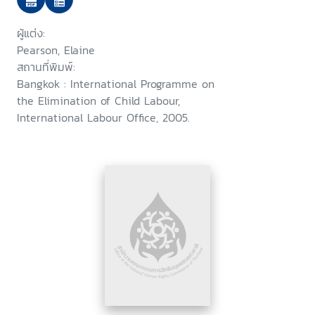
young women in the Mekong
sub-region
ผู้แต่ง:
Pearson, Elaine
สถานที่พิมพ์:
Bangkok : International Programme on
the Elimination of Child Labour,
International Labour Office, 2005.