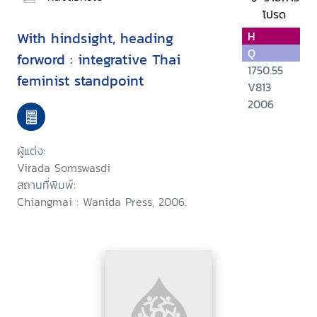
โปรด
With hindsight, heading
H
Q
forword : integrative Thai
1750.55
feminist standpoint
V813
2006
ผู้แต่ง:
Virada Somswasdi
สถานที่พิมพ์:
Chiangmai : Wanida Press, 2006.