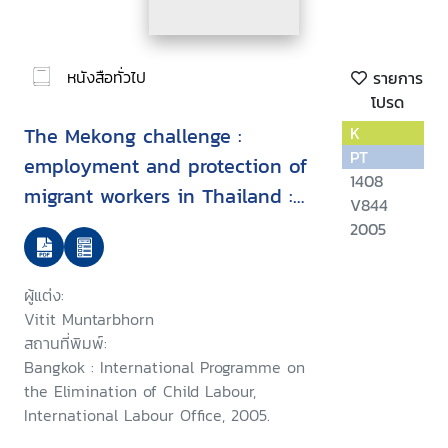
หนังสือทั่วไป
รายการ
โปรด
The Mekong challenge :
K
PT
employment and protection of
1408
migrant workers in Thailand :
V844
national laws/practices versus
2005
International Labour
standards?
ผู้แต่ง:
Vitit Muntarbhorn
สถานที่พิมพ์:
Bangkok : International Programme on
the Elimination of Child Labour,
International Labour Office, 2005.