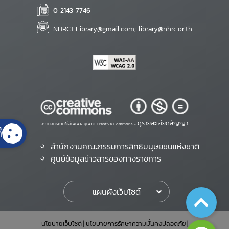
0 2143 7746
NHRCT.Library@gmail.com; library@nhrc.or.th
ดูรายละเอียดสัญญา
สงวนสิทธิ์ภายใต้สัญญาอนุญาต Creative Commons •
้
สำนักงานคณะกรรมการสิทธิมนุษยชนแห่งชาติ
ศูนย์ข้อมูลข่าวสารของทางราชการ
แผนผังเว็บไซต์
นโยบายเว็บไซต์
นโยบายการรักษาความมั่นคงปลอดภัย