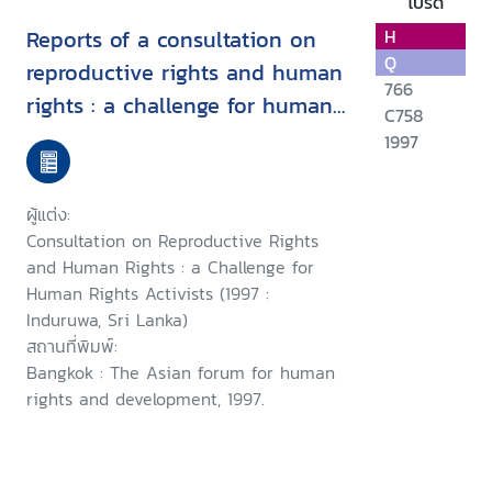
โปรด
Reports of a consultation on
H
Q
reproductive rights and human
766
rights : a challenge for human
C758
rights activists : Induruwa, Sri
1997
Lanka, 28-30 January 1997 ;
and, a consultation on
ผู้แต่ง:
woman's rights as human
Consultation on Reproductive Rights
rights : a challenge for human
and Human Rights : a Challenge for
Human Rights Activists (1997 :
rights activists, Induruwa, Sri
Induruwa, Sri Lanka)
Lanka,1-4 February 1997
สถานที่พิมพ์:
Bangkok : The Asian forum for human
rights and development, 1997.