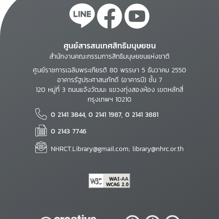
ศูนย์สารสนเทศสิทธิมนุษยชน
สำนักงานคณะกรรมการสิทธิมนุษยชนแห่งชาติ
ศูนย์ราชการเฉลิมพระเกียรติ 80 พรรษา 5 ธันวาคม 2550
อาคารรัฐประศาสนภักดี (อาคารบี) ชั้น 7
120 หมู่ที่ 3 ถนนแจ้งวัฒนะ แขวงทุ่งสองห้อง เขตหลักสี่
กรุงเทพฯ 10210
0 2141 3844, 0 2141 1987, 0 2141 3881
0 2143 7746
NHRCT.Library@gmail.com; library@nhrc.or.th