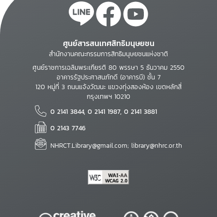
ศูนย์สารสนเทศสิทธิมนุษยชน
สำนักงานคณะกรรมการสิทธิมนุษยชนแห่งชาติ
ศูนย์ราชการเฉลิมพระเกียรติ 80 พรรษา 5 ธันวาคม 2550
อาคารรัฐประศาสนภักดี (อาคารบี) ชั้น 7
120 หมู่ที่ 3 ถนนแจ้งวัฒนะ แขวงทุ่งสองห้อง เขตหลักสี่
กรุงเทพฯ 10210
0 2141 3844, 0 2141 1987, 0 2141 3881
0 2143 7746
NHRCT.Library@gmail.com; library@nhrc.or.th