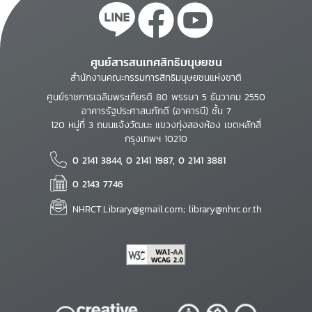
ศูนย์สารสนเทศสิทธิมนุษยชน
สำนักงานคณะกรรมการสิทธิมนุษยชนแห่งชาติ
ศูนย์ราชการเฉลิมพระเกียรติ 80 พรรษา 5 ธันวาคม 2550
อาคารรัฐประศาสนภักดี (อาคารบี) ชั้น 7
120 หมู่ที่ 3 ถนนแจ้งวัฒนะ แขวงทุ่งสองห้อง เขตหลักสี่
กรุงเทพฯ 10210
0 2141 3844, 0 2141 1987, 0 2141 3881
0 2143 7746
NHRCT.Library@gmail.com; library@nhrc.or.th