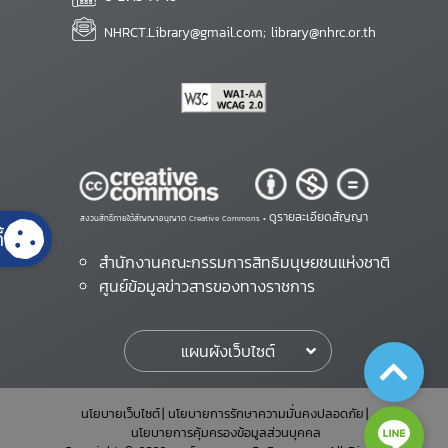
NHRCT.Library@gmail.com; library@nhrc.or.th
ดูรายละเอียดสัญญา
สงวนสิทธิ์ภายใต้สัญญาอนุญาต Creative Commons •
้
สำนักงานคณะกรรมการสิทธิมนุษยชนแห่งชาติ
ศูนย์ข้อมูลข่าวสารของทางราชการ
แผนผังเว็บไซต์
นโยบายเว็บไซต์
นโยบายการรักษาความมั่นคงปลอดภัย
นโยบายการคุ้มครองข้อมูลส่วนบุคคล