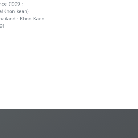
ce (1999 :
aiKhon kean)
hailand : Khon Kaen
9]