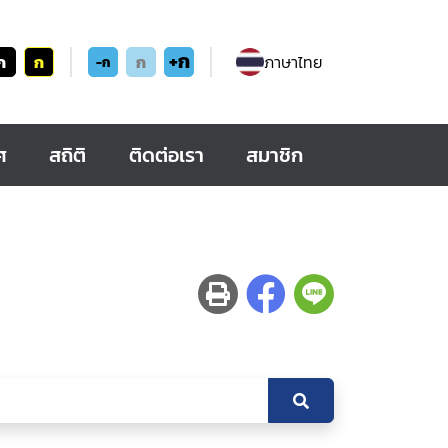
+ก
ก
ก
ก
ภาษาไทย
-ก
ศ
สถิติ
ติดต่อเรา
สมาชิก