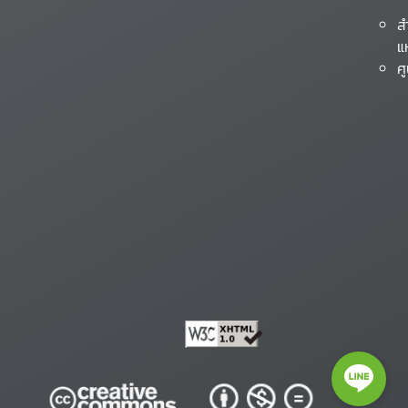
ส
แ
ศ