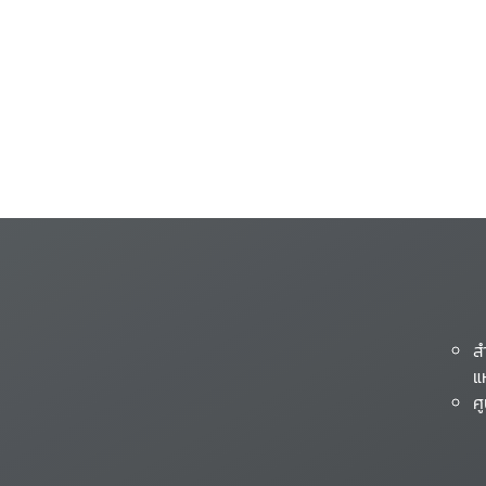
ส
แ
ศ