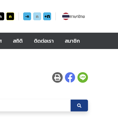
+ก
ก
ก
ก
ภาษาไทย
-ก
ศ
สถิติ
ติดต่อเรา
สมาชิก