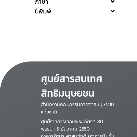
ภาษา
ปีพิมพ์
ศูนย์สารสนเทศ
สิทธิมนุษยชน
สำนักงานคณะกรรมการสิทธิมนุษยชน
แห่งชาติ
ศูนย์ราชการเฉลิมพระเกียรติ 80
พรรษา 5 ธันวาคม 2550
อาคารรัฐประศาสนภักดี (อาคารบี) ชั้น