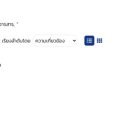
วารสาร, ”
เรียงลำดับโดย
ล