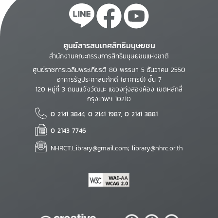
ศูนย์สารสนเทศสิทธิมนุษยชน
สำนักงานคณะกรรมการสิทธิมนุษยชนแห่งชาติ
ศูนย์ราชการเฉลิมพระเกียรติ 80 พรรษา 5 ธันวาคม 2550
อาคารรัฐประศาสนภักดี (อาคารบี) ชั้น 7
120 หมู่ที่ 3 ถนนแจ้งวัฒนะ แขวงทุ่งสองห้อง เขตหลักสี่
กรุงเทพฯ 10210
0 2141 3844, 0 2141 1987, 0 2141 3881
0 2143 7746
NHRCT.Library@gmail.com; library@nhrc.or.th