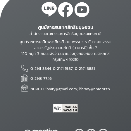
ศูนย์สารสนเทศสิทธิมนุษยชน
สำนักงานคณะกรรมการสิทธิมนุษยชนแห่งชาติ
ศูนย์ราชการเฉลิมพระเกียรติ 80 พรรษา 5 ธันวาคม 2550
อาคารรัฐประศาสนภักดี (อาคารบี) ชั้น 7
120 หมู่ที่ 3 ถนนแจ้งวัฒนะ แขวงทุ่งสองห้อง เขตหลักสี่
กรุงเทพฯ 10210
0 2141 3844, 0 2141 1987, 0 2141 3881
0 2143 7746
NHRCT.Library@gmail.com; library@nhrc.or.th