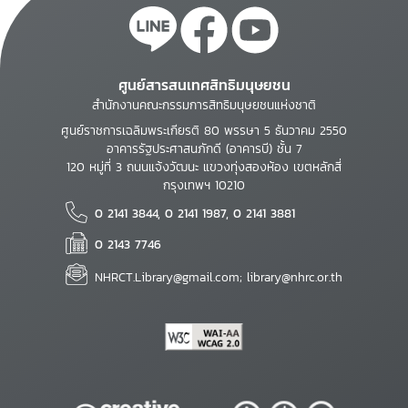
ศูนย์สารสนเทศสิทธิมนุษยชน
สำนักงานคณะกรรมการสิทธิมนุษยชนแห่งชาติ
ศูนย์ราชการเฉลิมพระเกียรติ 80 พรรษา 5 ธันวาคม 2550
อาคารรัฐประศาสนภักดี (อาคารบี) ชั้น 7
120 หมู่ที่ 3 ถนนแจ้งวัฒนะ แขวงทุ่งสองห้อง เขตหลักสี่
กรุงเทพฯ 10210
0 2141 3844, 0 2141 1987, 0 2141 3881
0 2143 7746
NHRCT.Library@gmail.com; library@nhrc.or.th