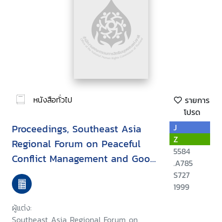
หนังสือทั่วไป
รายการ
โปรด
Proceedings, Southeast Asia
J
Z
Regional Forum on Peaceful
5584
Conflict Management and Good
.A785
Governance : September 17-20,
S727
1999, Khon Kaen, Thailand
1999
ผู้แต่ง:
Southeast Asia Regional Forum on