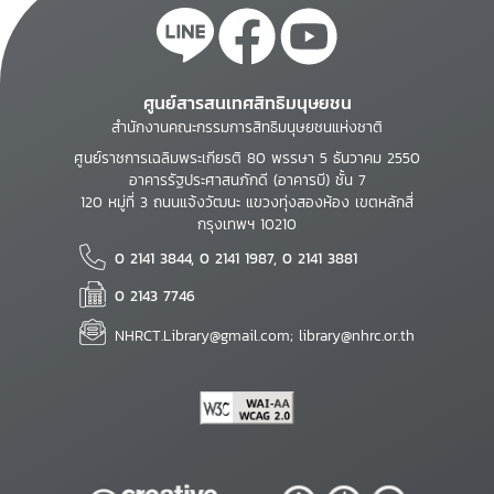
ศูนย์สารสนเทศสิทธิมนุษยชน
สำนักงานคณะกรรมการสิทธิมนุษยชนแห่งชาติ
ศูนย์ราชการเฉลิมพระเกียรติ 80 พรรษา 5 ธันวาคม 2550
อาคารรัฐประศาสนภักดี (อาคารบี) ชั้น 7
120 หมู่ที่ 3 ถนนแจ้งวัฒนะ แขวงทุ่งสองห้อง เขตหลักสี่
กรุงเทพฯ 10210
0 2141 3844, 0 2141 1987, 0 2141 3881
0 2143 7746
NHRCT.Library@gmail.com; library@nhrc.or.th