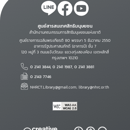
ศูนย์สารสนเทศสิทธิมนุษยชน
สำนักงานคณะกรรมการสิทธิมนุษยชนแห่งชาติ
ศูนย์ราชการเฉลิมพระเกียรติ 80 พรรษา 5 ธันวาคม 2550
อาคารรัฐประศาสนภักดี (อาคารบี) ชั้น 7
120 หมู่ที่ 3 ถนนแจ้งวัฒนะ แขวงทุ่งสองห้อง เขตหลักสี่
กรุงเทพฯ 10210
0 2141 3844, 0 2141 1987, 0 2141 3881
0 2143 7746
NHRCT.Library@gmail.com; library@nhrc.or.th