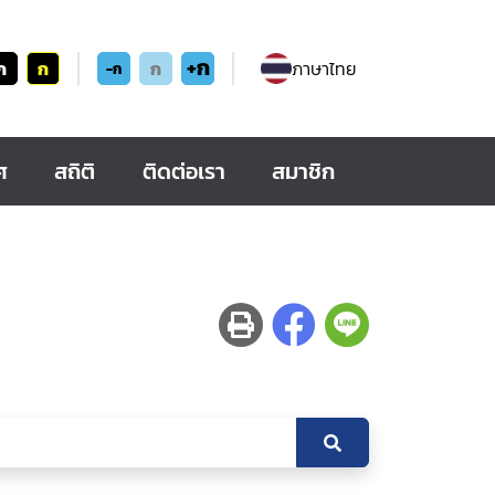
+ก
ก
ก
ก
ภาษาไทย
-ก
ศ
สถิติ
ติดต่อเรา
สมาชิก