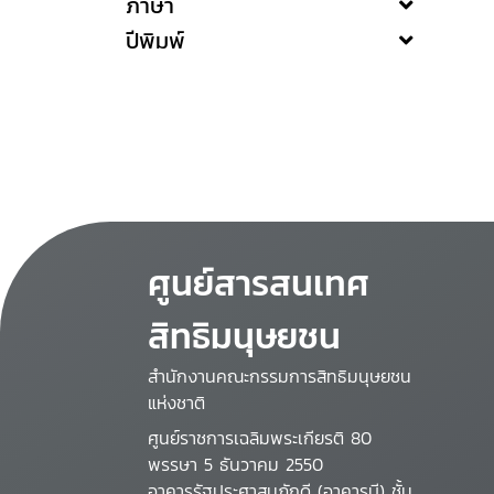
ภาษา
ปีพิมพ์
ศูนย์สารสนเทศ
สิทธิมนุษยชน
สำนักงานคณะกรรมการสิทธิมนุษยชน
แห่งชาติ
ศูนย์ราชการเฉลิมพระเกียรติ 80
พรรษา 5 ธันวาคม 2550
อาคารรัฐประศาสนภักดี (อาคารบี) ชั้น