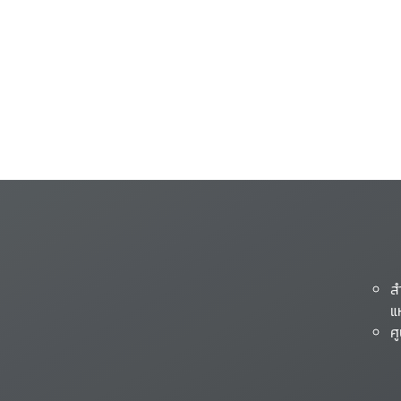
ส
แ
ศ